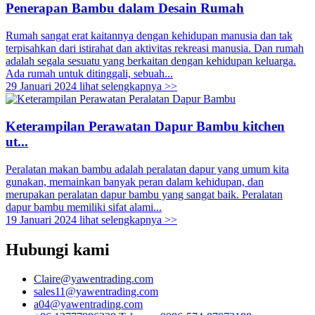
Penerapan Bambu dalam Desain Rumah
Rumah sangat erat kaitannya dengan kehidupan manusia dan tak
terpisahkan dari istirahat dan aktivitas rekreasi manusia. Dan rumah
adalah segala sesuatu yang berkaitan dengan kehidupan keluarga.
Ada rumah untuk ditinggali, sebuah...
29 Januari 2024
lihat selengkapnya >>
Keterampilan Perawatan Dapur Bambu kitchen
ut...
Peralatan makan bambu adalah peralatan dapur yang umum kita
gunakan, memainkan banyak peran dalam kehidupan, dan
merupakan peralatan dapur bambu yang sangat baik. Peralatan
dapur bambu memiliki sifat alami...
19 Januari 2024
lihat selengkapnya >>
Hubungi kami
Claire@yawentrading.com
sales11@yawentrading.com
a04@yawentrading.com