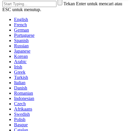
Tekan Enter untuk mencari atau
ESC untuk menutup.
English
French
German
Portuguese
Spanish
Russian
Japanese
Korean
Arabic
Irish
Greek
Turkish
Italian
Danish
Romanian
Indonesian
Czech
Afrikaans
Swedish
Polish
Basque
Catalan