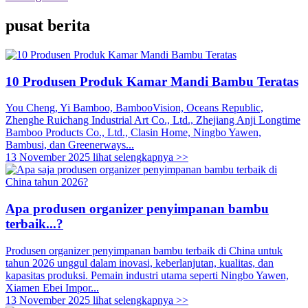
pusat berita
10 Produsen Produk Kamar Mandi Bambu Teratas
You Cheng, Yi Bamboo, BambooVision, Oceans Republic,
Zhenghe Ruichang Industrial Art Co., Ltd., Zhejiang Anji Longtime
Bamboo Products Co., Ltd., Clasin Home, Ningbo Yawen,
Bambusi, dan Greenerways...
13 November 2025
lihat selengkapnya >>
Apa produsen organizer penyimpanan bambu
terbaik...?
Produsen organizer penyimpanan bambu terbaik di China untuk
tahun 2026 unggul dalam inovasi, keberlanjutan, kualitas, dan
kapasitas produksi. Pemain industri utama seperti Ningbo Yawen,
Xiamen Ebei Impor...
13 November 2025
lihat selengkapnya >>