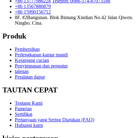
+86 13777986228
Telepon: 0086-574-87073188
+86 13567880879
+86 15990156712
8F. #2Bangunan. Blok Bintang Xindian No.42 Jalan Qiwen.
Ningbo. Cina.
Produk
Pembersihan
Perlengkapan kamar mandi
Keranjang cucian
Penyimpanan dan pengatur
talenan
Peralatan dapur
TAUTAN CEPAT
Tentang Kami
Pameran
Sertifikat
Pertanyaan yang Sering Diajukan (FAQ)
Hubungi kami